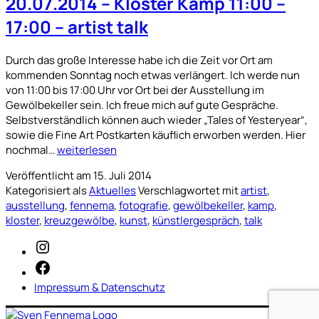
20.07.2014 – Kloster Kamp 11:00 –
–
artist
17:00 – artist talk
talk
Durch das große Interesse habe ich die Zeit vor Ort am
kommenden Sonntag noch etwas verlängert. Ich werde nun
von 11:00 bis 17:00 Uhr vor Ort bei der Ausstellung im
Gewölbekeller sein. Ich freue mich auf gute Gespräche.
Selbstverständlich können auch wieder „Tales of Yesteryear“,
sowie die Fine Art Postkarten käuflich erworben werden. Hier
20.07.2014
nochmal…
weiterlesen
–
Veröffentlicht am
15. Juli 2014
Kloster
Kategorisiert als
Aktuelles
Verschlagwortet mit
artist
,
Kamp
ausstellung
,
fennema
,
fotografie
,
gewölbekeller
,
kamp
,
11:00
kloster
,
kreuzgewölbe
,
kunst
,
künstlergespräch
,
talk
–
17:00
Instagram
–
Facebook
artist
talk
Impressum & Datenschutz