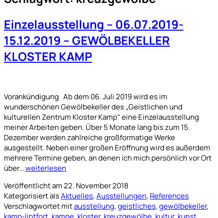
Einzelausstellung – 06.07.2019-
15.12.2019 – GEWÖLBEKELLER
KLOSTER KAMP
Vorankündigung Ab dem 06. Juli 2019 wird es im
wunderschönen Gewölbekeller des „Geistlichen und
kulturellen Zentrum Kloster Kamp“ eine Einzelausstellung
meiner Arbeiten geben. Über 5 Monate lang bis zum 15.
Dezember werden zahlreiche großformatige Werke
ausgestellt. Neben einer großen Eröffnung wird es außerdem
mehrere Termine geben, an denen ich mich persönlich vor Ort
Einzelausstellung
über…
weiterlesen
–
Veröffentlicht am
22. November 2018
06.07.2019-
Kategorisiert als
Aktuelles
,
Ausstellungen
,
References
15.12.2019
Verschlagwortet mit
ausstellung
,
geistliches
,
gewölbekeller
,
–
kamp-lintfort
,
kampe
,
kloster
,
kreuzgewölbe
,
kultur
,
kunst
,