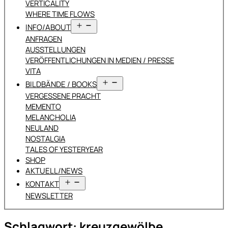
VERTICALITY
WHERE TIME FLOWS
Menü
INFO/ABOUT
öffnen
ANFRAGEN
AUSSTELLUNGEN
VERÖFFENTLICHUNGEN IN MEDIEN / PRESSE
VITA
Menü
BILDBÄNDE / BOOKS
öffnen
VERGESSENE PRACHT
MEMENTO
MELANCHOLIA
NEULAND
NOSTALGIA
TALES OF YESTERYEAR
SHOP
AKTUELL/NEWS
Menü
KONTAKT
öffnen
NEWSLETTER
Schlagwort:
kreuzgewölbe