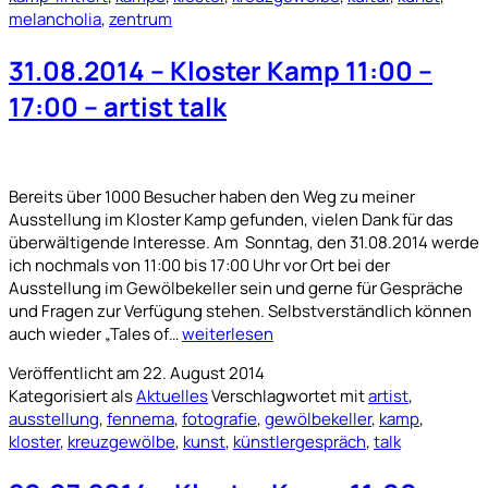
GEWÖLBEKELLER
melancholia
,
zentrum
KLOSTER
KAMP
31.08.2014 – Kloster Kamp 11:00 –
17:00 – artist talk
Bereits über 1000 Besucher haben den Weg zu meiner
Ausstellung im Kloster Kamp gefunden, vielen Dank für das
überwältigende Interesse. Am Sonntag, den 31.08.2014 werde
ich nochmals von 11:00 bis 17:00 Uhr vor Ort bei der
Ausstellung im Gewölbekeller sein und gerne für Gespräche
und Fragen zur Verfügung stehen. Selbstverständlich können
31.08.2014
auch wieder „Tales of…
weiterlesen
–
Veröffentlicht am
22. August 2014
Kloster
Kategorisiert als
Aktuelles
Verschlagwortet mit
artist
,
Kamp
ausstellung
,
fennema
,
fotografie
,
gewölbekeller
,
kamp
,
11:00
kloster
,
kreuzgewölbe
,
kunst
,
künstlergespräch
,
talk
–
17:00