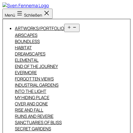
Zum
Inhalt
Sven
Menü
Schließen
springen
Fennema
Fotografie
Menü
ARTWORKS/PORTFOLIO
öffnen
AIRSCAPES
BOUNDLESS
HABITAT
DREAMSCAPES
ELEMENTAL
END OF THE JOURNEY
EVERMORE
FORGOTTEN VIEWS
INDUSTRIAL GARDENS
INTO THE LIGHT
MY HIDING PLACE
OVER AND DONE
RISE AND FALL
RUINS AND REVERIE
SANCTUARIES OF BLISS
SECRET GARDENS