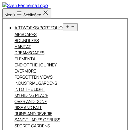
Zum
Inhalt
Sven
Menü
Schließen
springen
Fennema
Fotografie
Menü
ARTWORKS/PORTFOLIO
öffnen
AIRSCAPES
BOUNDLESS
HABITAT
DREAMSCAPES
ELEMENTAL
END OF THE JOURNEY
EVERMORE
FORGOTTEN VIEWS
INDUSTRIAL GARDENS
INTO THE LIGHT
MY HIDING PLACE
OVER AND DONE
RISE AND FALL
RUINS AND REVERIE
SANCTUARIES OF BLISS
SECRET GARDENS