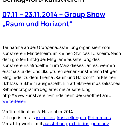
07.11 – 23.11.2014 – Group Show
„Raum und Horizont“
Teilnahme an der Gruppenausstellung organisiert vom
Kunstverein Mindelheim, im kleinen Schloss Türkheim: Nach
dem großen Erfolg der Mitgliederausstellung des
Kunstvereins Mindelheim im März dieses Jahres, werden
erstmals Bilder und Skulpturen seiner künstlerisch tätigen
Mitglieder zu dem Thema „Raum und Horizont“ im Kleinen
Schloss Türkheim ausgestellt. Ein attraktives musikalisches
Rahmenprogramm begleitet die Ausstellung.
07.11
http://www.kunstverein-mindelheim.de/ Geöffnet am…
–
weiterlesen
23.11.201
Veröffentlicht am
5. November 2014
–
Kategorisiert als
Aktuelles
,
Ausstellungen
,
References
Group
Verschlagwortet mit
ausstellung
,
exhibition
,
germany
,
Show