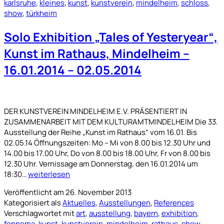
karlsruhe
,
kleines
,
kunst
,
kunstverein
,
mindelheim
,
schloss
,
„Raum
show
,
türkheim
und
Horizont
Solo Exhibition „Tales of Yesteryear“,
Kunst im Rathaus, Mindelheim –
16.01.2014 – 02.05.2014
DER KUNSTVEREIN MINDELHEIM E.V. PRÄSENTIERT IN
ZUSAMMENARBEIT MIT DEM KULTURAMTMINDELHEIM Die 33.
Ausstellung der Reihe „Kunst im Rathaus“ vom 16.01. Bis
02.05.14 Öffnungszeiten: Mo – Mi von 8.00 bis 12.30 Uhr und
14.00 bis 17.00 Uhr, Do von 8.00 bis 18.00 Uhr, Fr von 8.00 bis
12.30 Uhr. Vernissage am Donnerstag, den 16.01.2014 um
Solo
18:30…
weiterlesen
Exhibition
Veröffentlicht am
26. November 2013
„Tales
Kategorisiert als
Aktuelles
,
Ausstellungen
,
References
of
Verschlagwortet mit
art
,
ausstellung
,
bayern
,
exhibition
,
Yesteryear“,
fennema
,
kunst
,
kunstverein
,
mindelheim
,
rathaus
,
show
,