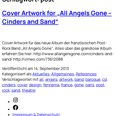
Cover Artwork for „All Angels Gone –
Cinders and Sand“
Cover Artwork für das neue Album der französischen Post-
Rock Band „All Angels Gone“. Alles über das grandiose Album
erfahren Sie hier: http://www.allangelsgone.com/cinders-and-
sand/ http://vimeo.com/73612088
Veröffentlicht am
14. September 2013
Kategorisiert als
Aktuelles
,
Allgemeines
,
References
Verschlagwortet mit
all
,
angels
,
artwork
,
band
,
baroque
,
cd
,
cinders
,
cover
,
design
,
fennema
,
france
,
gone
,
paris
,
post
,
rock
,
sand
,
theatre
Instagram
Facebook
Impressum & Datenschutz