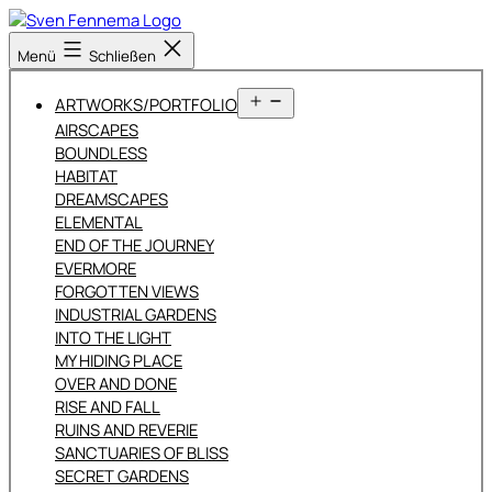
Zum
Inhalt
Sven
Menü
Schließen
springen
Fennema
Fotografie
Menü
ARTWORKS/PORTFOLIO
öffnen
AIRSCAPES
BOUNDLESS
HABITAT
DREAMSCAPES
ELEMENTAL
END OF THE JOURNEY
EVERMORE
FORGOTTEN VIEWS
INDUSTRIAL GARDENS
INTO THE LIGHT
MY HIDING PLACE
OVER AND DONE
RISE AND FALL
RUINS AND REVERIE
SANCTUARIES OF BLISS
SECRET GARDENS