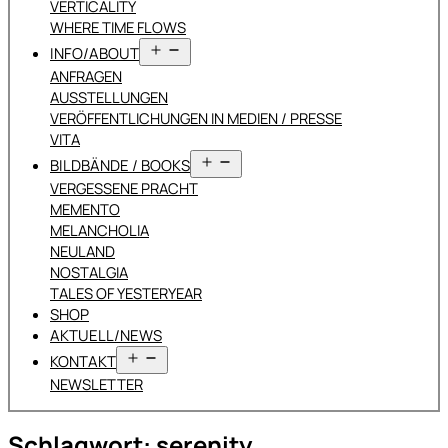
VERTICALITY
WHERE TIME FLOWS
Menü
INFO/ABOUT
öffnen
ANFRAGEN
AUSSTELLUNGEN
VERÖFFENTLICHUNGEN IN MEDIEN / PRESSE
VITA
Menü
BILDBÄNDE / BOOKS
öffnen
VERGESSENE PRACHT
MEMENTO
MELANCHOLIA
NEULAND
NOSTALGIA
TALES OF YESTERYEAR
SHOP
AKTUELL/NEWS
Menü
KONTAKT
öffnen
NEWSLETTER
Schlagwort:
serenity