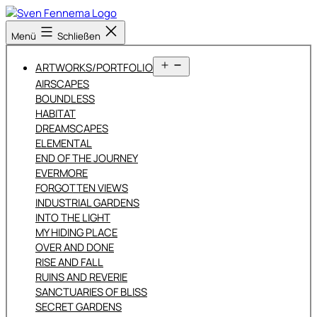
Zum
Inhalt
Sven
Menü
Schließen
springen
Fennema
Fotografie
Menü
ARTWORKS/PORTFOLIO
öffnen
AIRSCAPES
BOUNDLESS
HABITAT
DREAMSCAPES
ELEMENTAL
END OF THE JOURNEY
EVERMORE
FORGOTTEN VIEWS
INDUSTRIAL GARDENS
INTO THE LIGHT
MY HIDING PLACE
OVER AND DONE
RISE AND FALL
RUINS AND REVERIE
SANCTUARIES OF BLISS
SECRET GARDENS