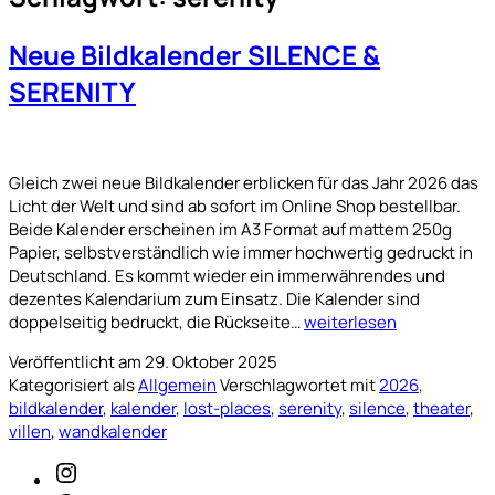
Neue Bildkalender SILENCE &
SERENITY
Gleich zwei neue Bildkalender erblicken für das Jahr 2026 das
Licht der Welt und sind ab sofort im Online Shop bestellbar.
Beide Kalender erscheinen im A3 Format auf mattem 250g
Papier, selbstverständlich wie immer hochwertig gedruckt in
Deutschland. Es kommt wieder ein immerwährendes und
dezentes Kalendarium zum Einsatz. Die Kalender sind
Neue
doppelseitig bedruckt, die Rückseite…
weiterlesen
Bildkalender
Veröffentlicht am
29. Oktober 2025
SILENCE
Kategorisiert als
Allgemein
Verschlagwortet mit
2026
,
&
bildkalender
,
kalender
,
lost-places
,
serenity
,
silence
,
theater
,
SERENITY
villen
,
wandkalender
Instagram