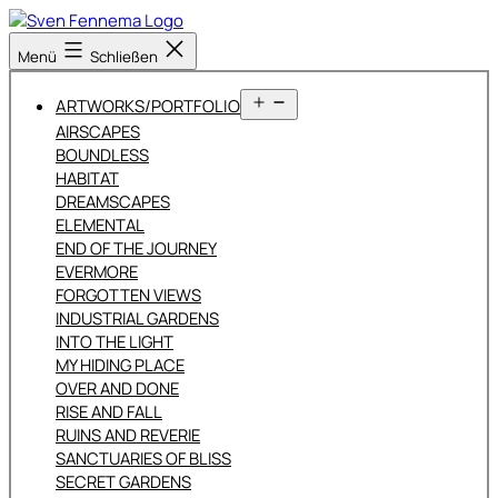
Zum
Inhalt
Sven
Menü
Schließen
springen
Fennema
Fotografie
Menü
ARTWORKS/PORTFOLIO
öffnen
AIRSCAPES
BOUNDLESS
HABITAT
DREAMSCAPES
ELEMENTAL
END OF THE JOURNEY
EVERMORE
FORGOTTEN VIEWS
INDUSTRIAL GARDENS
INTO THE LIGHT
MY HIDING PLACE
OVER AND DONE
RISE AND FALL
RUINS AND REVERIE
SANCTUARIES OF BLISS
SECRET GARDENS