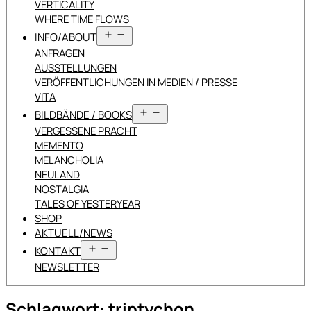
VERTICALITY
WHERE TIME FLOWS
Menü
INFO/ABOUT
öffnen
ANFRAGEN
AUSSTELLUNGEN
VERÖFFENTLICHUNGEN IN MEDIEN / PRESSE
VITA
Menü
BILDBÄNDE / BOOKS
öffnen
VERGESSENE PRACHT
MEMENTO
MELANCHOLIA
NEULAND
NOSTALGIA
TALES OF YESTERYEAR
SHOP
AKTUELL/NEWS
Menü
KONTAKT
öffnen
NEWSLETTER
Schlagwort:
triptychon