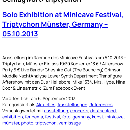
Solo Exhibition at Minicave Festival,
Triptychon Münster, Germany –
05.10.2013
Ausstellung im Rahmen des Minicave Festivals am 5.10.2013 –
Triptychon, Münster Einlass 19:30 Konzerte: 13 € / Aftershow
Party 5 € Live Bands: Cheshire Cat (The Bouncing) Crimson
Muddle NachtAnalyse Lower Synth Department Transfigure
Aftershow mit den DJs : Hellebore, Mike 1334, Mrs. Hyde, Nina
Door & Linearnetrik Zum Facebook Event
Veröffentlicht am
6. September 2013
Kategorisiert als
Aktuelles
,
Ausstellungen
,
References
Verschlagwortet mit
ausstellung
,
concerts
,
deutschland
,
exhibition
,
fennema
,
festival
,
foto
,
germany
,
kunst
,
minicave
,
münster
,
photo
,
triptychon
,
vernissage