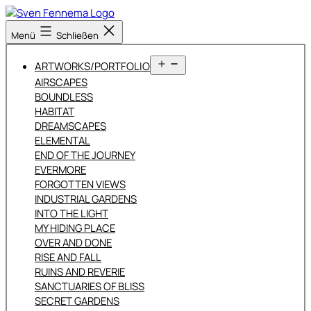
Zum
Inhalt
Sven
Menü
Schließen
springen
Fennema
Fotografie
Menü
ARTWORKS/PORTFOLIO
öffnen
AIRSCAPES
BOUNDLESS
HABITAT
DREAMSCAPES
ELEMENTAL
END OF THE JOURNEY
EVERMORE
FORGOTTEN VIEWS
INDUSTRIAL GARDENS
INTO THE LIGHT
MY HIDING PLACE
OVER AND DONE
RISE AND FALL
RUINS AND REVERIE
SANCTUARIES OF BLISS
SECRET GARDENS