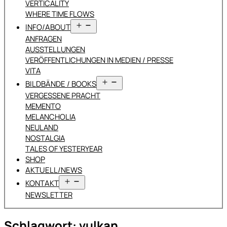
VERTICALITY
WHERE TIME FLOWS
Menü
INFO/ABOUT
öffnen
ANFRAGEN
AUSSTELLUNGEN
VERÖFFENTLICHUNGEN IN MEDIEN / PRESSE
VITA
Menü
BILDBÄNDE / BOOKS
öffnen
VERGESSENE PRACHT
MEMENTO
MELANCHOLIA
NEULAND
NOSTALGIA
TALES OF YESTERYEAR
SHOP
AKTUELL/NEWS
Menü
KONTAKT
öffnen
NEWSLETTER
Schlagwort:
vulkan