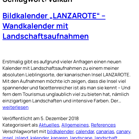
Bildkalender „LANZAROTE“ –
Wandkalender mit
Landschaftsaufnahmen
Erstmalig gibt es aufgrund vieler Anfragen einen neuen
Kalender mit Landschaftsaufnahmen zu einem meiner
absoluten Lieblingsorte, der kanarischen Insel LANZAROTE.
Mit den Aufnahmen möchte ich zeigen, dass die Insel viel
spannender und facettenreicher ist als man sie kennt – Und
fern dem Tourismus unglaublich viel zu bieten hat, nämlich
Bildkale
einzigartigen Landschaften und intensive Farben. Der…
„LANZA
weiterlesen
–
Veröffentlicht am
5. Dezember 2018
Wandkal
Kategorisiert als
Aktuelles
,
Allgemeines
,
References
mit
Verschlagwortet mit
bildkalender
,
calendar
,
canarias
,
canary
,
Landsch
insel
,
island
,
kalender
,
kanaren
,
landscape
,
landschaft
,