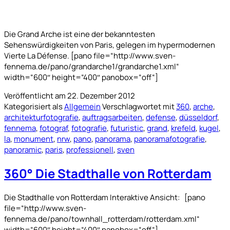
Die Grand Arche ist eine der bekanntesten
Sehenswürdigkeiten von Paris, gelegen im hypermodernen
Vierte La Défense. [pano file=“http://www.sven-
fennema.de/pano/grandarche1/grandarche1.xml“
width=“600″ height=“400″ panobox=“off“]
Veröffentlicht am
22. Dezember 2012
Kategorisiert als
Allgemein
Verschlagwortet mit
360
,
arche
,
architekturfotografie
,
auftragsarbeiten
,
defense
,
düsseldorf
,
fennema
,
fotograf
,
fotografie
,
futuristic
,
grand
,
krefeld
,
kugel
,
la
,
monument
,
nrw
,
pano
,
panorama
,
panoramafotografie
,
panoramic
,
paris
,
professionell
,
sven
360° Die Stadthalle von Rotterdam
Die Stadthalle von Rotterdam Interaktive Ansicht: [pano
file=“http://www.sven-
fennema.de/pano/townhall_rotterdam/rotterdam.xml“
width=“600″ height=“400″ panobox=“off“]