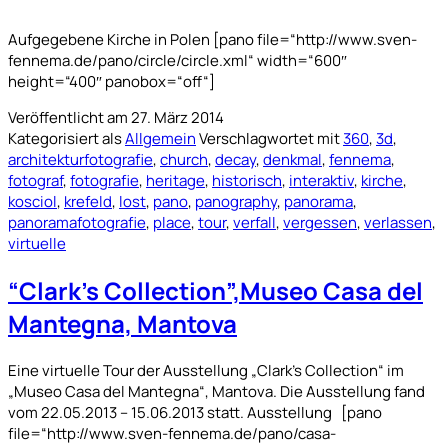
Aufgegebene Kirche in Polen [pano file=“http://www.sven-
fennema.de/pano/circle/circle.xml“ width=“600″
height=“400″ panobox=“off“]
Veröffentlicht am
27. März 2014
Kategorisiert als
Allgemein
Verschlagwortet mit
360
,
3d
,
architekturfotografie
,
church
,
decay
,
denkmal
,
fennema
,
fotograf
,
fotografie
,
heritage
,
historisch
,
interaktiv
,
kirche
,
kosciol
,
krefeld
,
lost
,
pano
,
panography
,
panorama
,
panoramafotografie
,
place
,
tour
,
verfall
,
vergessen
,
verlassen
,
virtuelle
“Clark’s Collection”,Museo Casa del
Mantegna, Mantova
Eine virtuelle Tour der Ausstellung „Clark’s Collection“ im
„Museo Casa del Mantegna“, Mantova. Die Ausstellung fand
vom 22.05.2013 – 15.06.2013 statt. Ausstellung [pano
file=“http://www.sven-fennema.de/pano/casa-