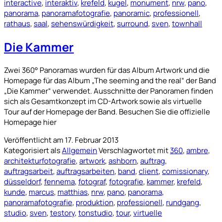
interactive
,
interaktiv
,
krefeld
,
kugel
,
monument
,
nrw
,
pano
,
panorama
,
panoramafotografie
,
panoramic
,
professionell
,
rathaus
,
saal
,
sehenswürdigkeit
,
surround
,
sven
,
townhall
Die Kammer
Zwei 360° Panoramas wurden für das Album Artwork und die
Homepage für das Album „The seeming and the real“ der Band
„Die Kammer“ verwendet. Ausschnitte der Panoramen finden
sich als Gesamtkonzept im CD-Artwork sowie als virtuelle
Tour auf der Homepage der Band. Besuchen Sie die offizielle
Homepage hier
Veröffentlicht am
17. Februar 2013
Kategorisiert als
Allgemein
Verschlagwortet mit
360
,
ambre
,
architekturfotografie
,
artwork
,
ashborn
,
auftrag
,
auftragsarbeit
,
auftragsarbeiten
,
band
,
client
,
comissionary
,
düsseldorf
,
fennema
,
fotograf
,
fotografie
,
kammer
,
krefeld
,
kunde
,
marcus
,
matthias
,
nrw
,
pano
,
panorama
,
panoramafotografie
,
produktion
,
professionell
,
rundgang
,
studio
,
sven
,
testory
,
tonstudio
,
tour
,
virtuelle