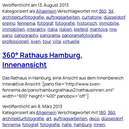
Villa
Veröffentlicht am
13. August 2013
Eremo,
Kategorisiert als
Allgemein
Verschlagwortet mit
360
,
3d
,
Mantova
architekturfotografie
,
auftragsarbeiten
,
curtatone
,
düsseldorf
,
eremo
,
fennema
,
fotograf
,
fotografie
,
historisch
,
immobilie
,
immobilien
,
interaktiv
,
italia
,
italien
,
krefeld
,
mantova
,
nrw
,
pano
,
panography
,
panorama
,
panoramafotografie
,
professionell
,
sven
,
tour
,
villa
,
virtuelle
360° Rathaus Hamburg,
Innenansicht
Das Rathaus in Hamburg, eine Ansicht aus dem Innenbereich
Interaktive Ansicht: [pano file=“http://www.sven-
fennema.de/pano/hamburgrathaus2/rathausinnen.xml“
width=“600″ height=“400″ panobox=“off“]
Veröffentlicht am
8. März 2013
Kategorisiert als
Allgemein
Verschlagwortet mit
180
,
360
,
architekturfotografie
,
art
,
auftragsarbeiten
,
deco
,
düsseldorf
,
fennema
,
fotograf
,
fotografie
,
halle
,
hamburg
,
innen
,