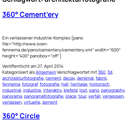
360° Cement’ery
Ein verlassener Industrie-Komplex [pano
file=“http://www.sven-
fennema.de/pano/cementery/cementery.xml“ width=“600″
height=“400″ panobox=“off“]
Veröffentlicht am
27. April 2014
Kategorisiert als
Allgemein
Verschlagwortet mit
360
,
3d
,
architekturfotografie
,
cement
,
decay
,
denkmal
,
fabrik
,
fennema
,
fotograf
,
fotografie
,
hall
,
heritage
,
historisch
,
industrial
,
industrie
,
interaktiv
,
krefeld
,
lost
,
pano
,
panography
,
panorama
,
panoramafotografie
,
place
,
tour
,
verfall
,
vergessen
,
verlassen
,
virtuelle
,
zement
360° Circle