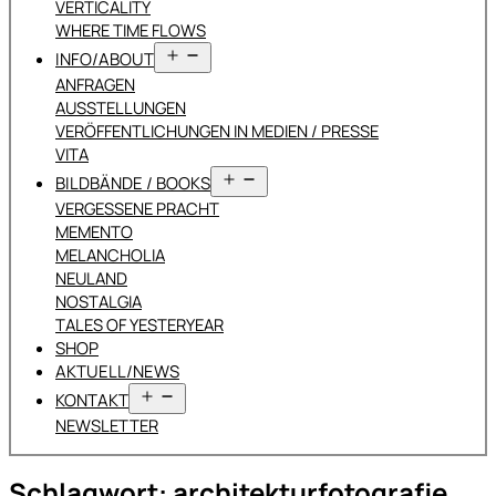
VERTICALITY
WHERE TIME FLOWS
Menü
INFO/ABOUT
öffnen
ANFRAGEN
AUSSTELLUNGEN
VERÖFFENTLICHUNGEN IN MEDIEN / PRESSE
VITA
Menü
BILDBÄNDE / BOOKS
öffnen
VERGESSENE PRACHT
MEMENTO
MELANCHOLIA
NEULAND
NOSTALGIA
TALES OF YESTERYEAR
SHOP
AKTUELL/NEWS
Menü
KONTAKT
öffnen
NEWSLETTER
Schlagwort:
architekturfotografie