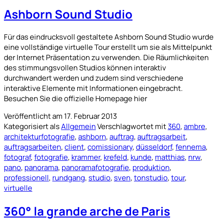
Ashborn Sound Studio
Für das eindrucksvoll gestaltete Ashborn Sound Studio wurde
eine vollständige virtuelle Tour erstellt um sie als Mittelpunkt
der Internet Präsentation zu verwenden. Die Räumlichkeiten
des stimmungsvollen Studios können interaktiv
durchwandert werden und zudem sind verschiedene
interaktive Elemente mit Informationen eingebracht.
Besuchen Sie die offizielle Homepage hier
Veröffentlicht am
17. Februar 2013
Kategorisiert als
Allgemein
Verschlagwortet mit
360
,
ambre
,
architekturfotografie
,
ashborn
,
auftrag
,
auftragsarbeit
,
auftragsarbeiten
,
client
,
comissionary
,
düsseldorf
,
fennema
,
fotograf
,
fotografie
,
krammer
,
krefeld
,
kunde
,
matthias
,
nrw
,
pano
,
panorama
,
panoramafotografie
,
produktion
,
professionell
,
rundgang
,
studio
,
sven
,
tonstudio
,
tour
,
virtuelle
360° la grande arche de Paris