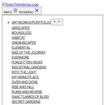
Zum
Inhalt
Sven
Menü
Schließen
springen
Fennema
Fotografie
Menü
ARTWORKS/PORTFOLIO
öffnen
AIRSCAPES
BOUNDLESS
HABITAT
DREAMSCAPES
ELEMENTAL
END OF THE JOURNEY
EVERMORE
FORGOTTEN VIEWS
INDUSTRIAL GARDENS
INTO THE LIGHT
MY HIDING PLACE
OVER AND DONE
RISE AND FALL
RUINS AND REVERIE
SANCTUARIES OF BLISS
SECRET GARDENS