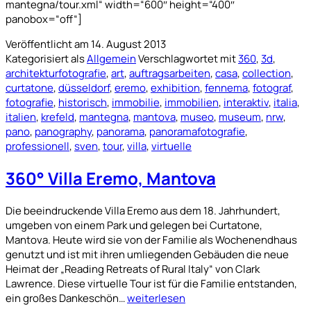
mantegna/tour.xml“ width=“600″ height=“400″
panobox=“off“]
Veröffentlicht am
14. August 2013
Kategorisiert als
Allgemein
Verschlagwortet mit
360
,
3d
,
architekturfotografie
,
art
,
auftragsarbeiten
,
casa
,
collection
,
curtatone
,
düsseldorf
,
eremo
,
exhibition
,
fennema
,
fotograf
,
fotografie
,
historisch
,
immobilie
,
immobilien
,
interaktiv
,
italia
,
italien
,
krefeld
,
mantegna
,
mantova
,
museo
,
museum
,
nrw
,
pano
,
panography
,
panorama
,
panoramafotografie
,
professionell
,
sven
,
tour
,
villa
,
virtuelle
360° Villa Eremo, Mantova
Die beeindruckende Villa Eremo aus dem 18. Jahrhundert,
umgeben von einem Park und gelegen bei Curtatone,
Mantova. Heute wird sie von der Familie als Wochenendhaus
genutzt und ist mit ihren umliegenden Gebäuden die neue
Heimat der „Reading Retreats of Rural Italy“ von Clark
Lawrence. Diese virtuelle Tour ist für die Familie entstanden,
360°
ein großes Dankeschön…
weiterlesen