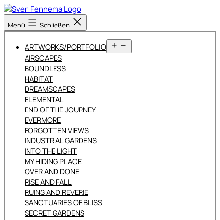
Zum
Inhalt
Sven
Menü
Schließen
springen
Fennema
Fotografie
Menü
ARTWORKS/PORTFOLIO
öffnen
AIRSCAPES
BOUNDLESS
HABITAT
DREAMSCAPES
ELEMENTAL
END OF THE JOURNEY
EVERMORE
FORGOTTEN VIEWS
INDUSTRIAL GARDENS
INTO THE LIGHT
MY HIDING PLACE
OVER AND DONE
RISE AND FALL
RUINS AND REVERIE
SANCTUARIES OF BLISS
SECRET GARDENS