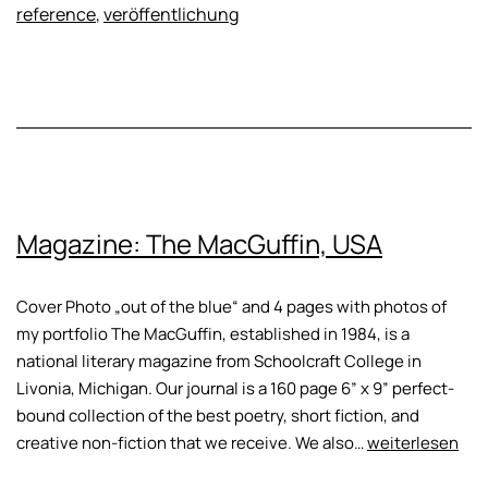
reference
,
veröffentlichung
Magazine: The MacGuffin, USA
Cover Photo „out of the blue“ and 4 pages with photos of
my portfolio The MacGuffin, established in 1984, is a
national literary magazine from Schoolcraft College in
Livonia, Michigan. Our journal is a 160 page 6” x 9” perfect-
bound collection of the best poetry, short fiction, and
Magazine:
creative non-fiction that we receive. We also…
weiterlesen
The