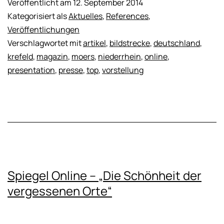
Veröffentlicht am
12. September 2014
Kategorisiert als
Aktuelles
,
References
,
Veröffentlichungen
Verschlagwortet mit
artikel
,
bildstrecke
,
deutschland
,
krefeld
,
magazin
,
moers
,
niederrhein
,
online
,
presentation
,
presse
,
top
,
vorstellung
Spiegel Online – „Die Schönheit der
vergessenen Orte“