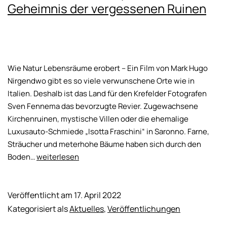
Geheimnis der vergessenen Ruinen
Wie Natur Lebensräume erobert – Ein Film von Mark Hugo
Nirgendwo gibt es so viele verwunschene Orte wie in
Italien. Deshalb ist das Land für den Krefelder Fotografen
Sven Fennema das bevorzugte Revier. Zugewachsene
Kirchenruinen, mystische Villen oder die ehemalige
Luxusauto-Schmiede „Isotta Fraschini“ in Saronno. Farne,
Sträucher und meterhohe Bäume haben sich durch den
ZDF
Boden…
weiterlesen
Dokumentation
planet
e.:
Veröffentlicht am
17. April 2022
Das
Kategorisiert als
Aktuelles
,
Veröffentlichungen
Geheimnis