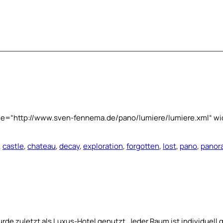
o file=“http://www.sven-fennema.de/pano/lumiere/lumiere.xml“ 
,
castle
,
chateau
,
decay
,
exploration
,
forgotten
,
lost
,
pano
,
panor
de zuletzt als Luxus-Hotel genutzt. Jeder Raum ist individuell g