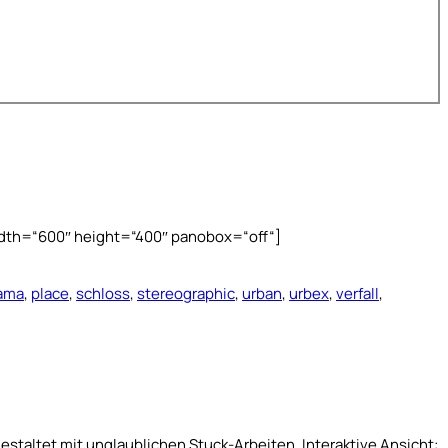
width=“600″ height=“400″ panobox=“off“]
ama
,
place
,
schloss
,
stereographic
,
urban
,
urbex
,
verfall
,
estaltet mit unglaublichen Stuck-Arbeiten. Interaktive Ansicht: