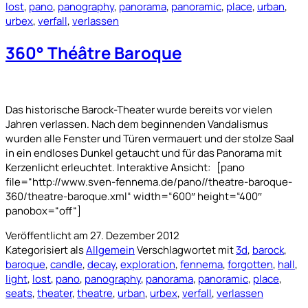
lost
,
pano
,
panography
,
panorama
,
panoramic
,
place
,
urban
,
urbex
,
verfall
,
verlassen
360° Théâtre Baroque
Das historische Barock-Theater wurde bereits vor vielen
Jahren verlassen. Nach dem beginnenden Vandalismus
wurden alle Fenster und Türen vermauert und der stolze Saal
in ein endloses Dunkel getaucht und für das Panorama mit
Kerzenlicht erleuchtet. Interaktive Ansicht: [pano
file=“http://www.sven-fennema.de/pano//theatre-baroque-
360/theatre-baroque.xml“ width=“600″ height=“400″
panobox=“off“]
Veröffentlicht am
27. Dezember 2012
Kategorisiert als
Allgemein
Verschlagwortet mit
3d
,
barock
,
baroque
,
candle
,
decay
,
exploration
,
fennema
,
forgotten
,
hall
,
light
,
lost
,
pano
,
panography
,
panorama
,
panoramic
,
place
,
seats
,
theater
,
theatre
,
urban
,
urbex
,
verfall
,
verlassen