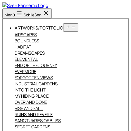
Zum
Inhalt
Sven
Menü
Schließen
springen
Fennema
Fotografie
Menü
ARTWORKS/PORTFOLIO
öffnen
AIRSCAPES
BOUNDLESS
HABITAT
DREAMSCAPES
ELEMENTAL
END OF THE JOURNEY
EVERMORE
FORGOTTEN VIEWS
INDUSTRIAL GARDENS
INTO THE LIGHT
MY HIDING PLACE
OVER AND DONE
RISE AND FALL
RUINS AND REVERIE
SANCTUARIES OF BLISS
SECRET GARDENS