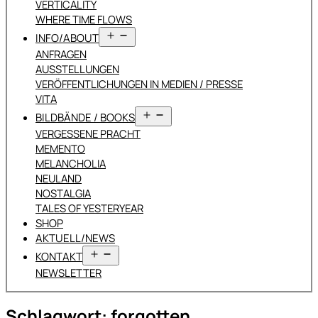
VERTICALITY
WHERE TIME FLOWS
Menü
INFO/ABOUT
öffnen
ANFRAGEN
AUSSTELLUNGEN
VERÖFFENTLICHUNGEN IN MEDIEN / PRESSE
VITA
Menü
BILDBÄNDE / BOOKS
öffnen
VERGESSENE PRACHT
MEMENTO
MELANCHOLIA
NEULAND
NOSTALGIA
TALES OF YESTERYEAR
SHOP
AKTUELL/NEWS
Menü
KONTAKT
öffnen
NEWSLETTER
Schlagwort:
forgotten