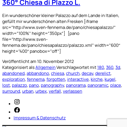
360° Chiesa di Plazzo L.
Ein wunderschöner kleiner Palazzo auf dem Lande in Italien,
gefüllt mir wunderschönen alten Fresken [iframe
src=“http://www.sven-fennema.de/pano/chiesapalazzo/“
width=“100%“ height=“350px“] [pano
file=“http://www.sven-
fennema.de/pano/chiesapalazzo/palazzo.xml“ width=“600″
height=“400″ panobox=“off“]
Veröffentlicht am
10. November 2012
Kategorisiert als
Allgemein
Verschlagwortet mit
180
,
360
,
3d
,
abandoned
,
abbandono
,
chiesa
,
church
,
decay
,
derelict
,
exploration
,
fennema
,
forgotten
,
interactive
,
kirche
,
kugel
,
lost
,
palazzo
,
pano
,
panography
,
panorama
,
panoramic
,
place
,
surround
,
urban
,
urbex
,
verfall
,
verlassen
Instagram
Facebook
Impressum & Datenschutz