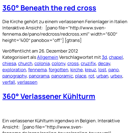
360° Beneath the red cross
Die Kirche gehört zu einem verlassenen Ferienlager in Italien
Interaktive Ansicht: [pano file=“http://www.sven-
fennema.de/pano/redcross/redcross.xml“ width=“600″
height=“400″ panobox=“off“] [gtrans]
Veröffentlicht am
26. Dezember 2012
Kategorisiert als
Allgemein
Verschlagwortet mit
3d
,
chapel
,
chiesa
,
church
,
colonia
,
colony
,
cross
,
cruzifix
,
decay
,
exploration
,
fennema
,
forgotten
,
kirche
,
kreuz
,
lost
,
pano
,
panography
,
panorama
,
panoramic
,
place
,
rot
,
urban
,
urbex
,
verfall
,
verlassen
360° Verlassener Kühlturm
Ein verlassener Kühlturm irgendwo in Belgien. Interaktive
Ansicht: [pano file=“http://www.sven-