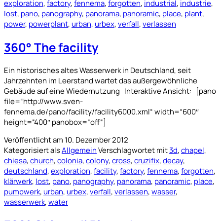
exploration
,
factory
,
fennema
,
forgotten
,
industrial
,
industrie
,
lost
,
pano
,
panography
,
panorama
,
panoramic
,
place
,
plant
,
power
,
powerplant
,
urban
,
urbex
,
verfall
,
verlassen
360° The facility
Ein historisches altes Wasserwerk in Deutschland, seit
Jahrzehnten im Leerstand wartet das außergewöhnliche
Gebäude auf eine Wiedernutzung Interaktive Ansicht: [pano
file=“http://www.sven-
fennema.de/pano/facility/facility6000.xml“ width=“600″
height=“400″ panobox=“off“]
Veröffentlicht am
10. Dezember 2012
Kategorisiert als
Allgemein
Verschlagwortet mit
3d
,
chapel
,
chiesa
,
church
,
colonia
,
colony
,
cross
,
cruzifix
,
decay
,
deutschland
,
exploration
,
facility
,
factory
,
fennema
,
forgotten
,
klärwerk
,
lost
,
pano
,
panography
,
panorama
,
panoramic
,
place
,
pumpwerk
,
urban
,
urbex
,
verfall
,
verlassen
,
wasser
,
wasserwerk
,
water