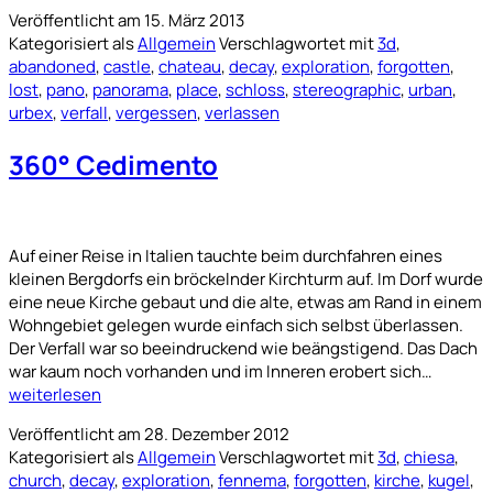
Veröffentlicht am
15. März 2013
Kategorisiert als
Allgemein
Verschlagwortet mit
3d
,
abandoned
,
castle
,
chateau
,
decay
,
exploration
,
forgotten
,
lost
,
pano
,
panorama
,
place
,
schloss
,
stereographic
,
urban
,
urbex
,
verfall
,
vergessen
,
verlassen
360° Cedimento
Auf einer Reise in Italien tauchte beim durchfahren eines
kleinen Bergdorfs ein bröckelnder Kirchturm auf. Im Dorf wurde
eine neue Kirche gebaut und die alte, etwas am Rand in einem
Wohngebiet gelegen wurde einfach sich selbst überlassen.
Der Verfall war so beeindruckend wie beängstigend. Das Dach
360°
war kaum noch vorhanden und im Inneren erobert sich…
Cedime
weiterlesen
Veröffentlicht am
28. Dezember 2012
Kategorisiert als
Allgemein
Verschlagwortet mit
3d
,
chiesa
,
church
,
decay
,
exploration
,
fennema
,
forgotten
,
kirche
,
kugel
,