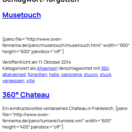
Musetouch
[pano file=“http://www.sven-
fennema.de/pano/musetouch/musetouch.html“ width=“900″
height=“600″ panobox=“off“]
Veröffentlicht am
11. Oktober 2014
Kategorisiert als
Allgemein
Verschlagwortet mit
360
,
abandoned
,
forgotten
,
halle
,
panorama
,
stucco
,
stuck
,
vergessen
,
villa
360° Chateau
Ein eindrucksvolles verlassenes Chateau in Frankreich. [pano
file=“http://www.sven-
fennema.de/pano/lumiere/lumiere.xml“ width=“600″
height=“400″ panobox=“off“]