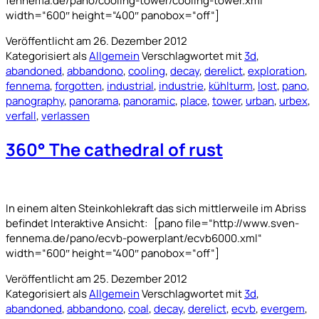
fennema.de/pano/cooling-tower/cooling-tower.xml“
width=“600″ height=“400″ panobox=“off“]
Veröffentlicht am
26. Dezember 2012
Kategorisiert als
Allgemein
Verschlagwortet mit
3d
,
abandoned
,
abbandono
,
cooling
,
decay
,
derelict
,
exploration
,
fennema
,
forgotten
,
industrial
,
industrie
,
kühlturm
,
lost
,
pano
,
panography
,
panorama
,
panoramic
,
place
,
tower
,
urban
,
urbex
,
verfall
,
verlassen
360° The cathedral of rust
In einem alten Steinkohlekraft das sich mittlerweile im Abriss
befindet Interaktive Ansicht: [pano file=“http://www.sven-
fennema.de/pano/ecvb-powerplant/ecvb6000.xml“
width=“600″ height=“400″ panobox=“off“]
Veröffentlicht am
25. Dezember 2012
Kategorisiert als
Allgemein
Verschlagwortet mit
3d
,
abandoned
,
abbandono
,
coal
,
decay
,
derelict
,
ecvb
,
evergem
,