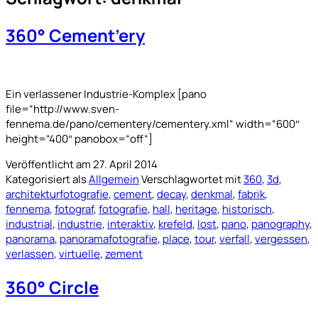
360° Cement’ery
Ein verlassener Industrie-Komplex [pano
file=“http://www.sven-
fennema.de/pano/cementery/cementery.xml“ width=“600″
height=“400″ panobox=“off“]
Veröffentlicht am
27. April 2014
Kategorisiert als
Allgemein
Verschlagwortet mit
360
,
3d
,
architekturfotografie
,
cement
,
decay
,
denkmal
,
fabrik
,
fennema
,
fotograf
,
fotografie
,
hall
,
heritage
,
historisch
,
industrial
,
industrie
,
interaktiv
,
krefeld
,
lost
,
pano
,
panography
,
panorama
,
panoramafotografie
,
place
,
tour
,
verfall
,
vergessen
,
verlassen
,
virtuelle
,
zement
360° Circle