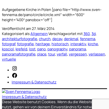
Aufgegebene Kirche in Polen [pano file=“http://www.sven-
fennema.de/pano/circle/circle.xml“ width=“600″
height=“400″ panobox=“off“]
Veröffentlicht am
27. März 2014
Kategorisiert als
Allgemein
Verschlagwortet mit
360
,
3d
,
architekturfotografie
,
church
,
decay
,
denkmal
,
fennema
,
fotograf
,
fotografie
,
heritage
,
historisch
,
interaktiv
,
kirche
,
kosciol
,
krefeld
,
lost
,
pano
,
panography
,
panorama
,
panoramafotografie
,
place
,
tour
,
verfall
,
vergessen
,
verlassen
,
virtuelle
Instagram
Facebook
Impressum & Datenschutz
Impressum & Datenschutz
Diese Website benutzt Cookies. Wenn du die Website weiter
nutzt, gehen wir von deinem Einverständnis für notwendige