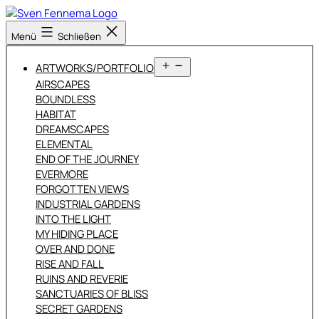
Zum
Inhalt
Sven
Menü
Schließen
springen
Fennema
Fotografie
Menü
ARTWORKS/PORTFOLIO
öffnen
AIRSCAPES
BOUNDLESS
HABITAT
DREAMSCAPES
ELEMENTAL
END OF THE JOURNEY
EVERMORE
FORGOTTEN VIEWS
INDUSTRIAL GARDENS
INTO THE LIGHT
MY HIDING PLACE
OVER AND DONE
RISE AND FALL
RUINS AND REVERIE
SANCTUARIES OF BLISS
SECRET GARDENS