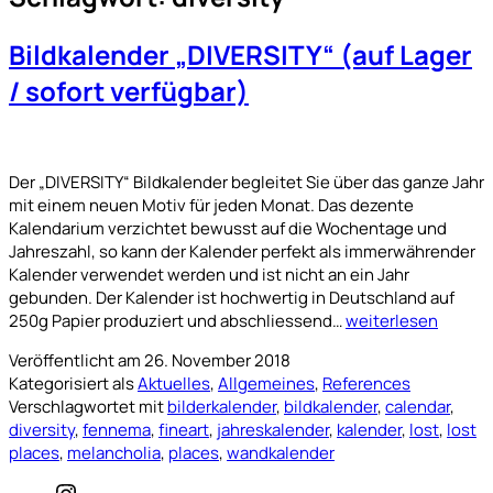
Bildkalender „DIVERSITY“ (auf Lager
/ sofort verfügbar)
Der „DIVERSITY“ Bildkalender begleitet Sie über das ganze Jahr
mit einem neuen Motiv für jeden Monat. Das dezente
Kalendarium verzichtet bewusst auf die Wochentage und
Jahreszahl, so kann der Kalender perfekt als immerwährender
Kalender verwendet werden und ist nicht an ein Jahr
gebunden. Der Kalender ist hochwertig in Deutschland auf
Bildkalender
250g Papier produziert und abschliessend…
weiterlesen
„DIVERSITY“
Veröffentlicht am
26. November 2018
(auf
Kategorisiert als
Aktuelles
,
Allgemeines
,
References
Lager
Verschlagwortet mit
bilderkalender
,
bildkalender
,
calendar
,
/
diversity
,
fennema
,
fineart
,
jahreskalender
,
kalender
,
lost
,
lost
sofort
places
,
melancholia
,
places
,
wandkalender
verfügbar)
Instagram