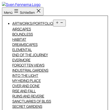
Zum
Inhalt
Sven
Menü
Schließen
springen
Fennema
Fotografie
Menü
ARTWORKS/PORTFOLIO
öffnen
AIRSCAPES
BOUNDLESS
HABITAT
DREAMSCAPES
ELEMENTAL
END OF THE JOURNEY
EVERMORE
FORGOTTEN VIEWS
INDUSTRIAL GARDENS
INTO THE LIGHT
MY HIDING PLACE
OVER AND DONE
RISE AND FALL
RUINS AND REVERIE
SANCTUARIES OF BLISS
SECRET GARDENS