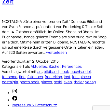
Zeit
NOSTALGIA „Orte einer verlorenen Zeit“ Der neue Bildband
von Sven Fennema, präsentiert von Frederking & Thaler Seit
dem 14. Oktober erhältlich, im Online-Shop und überall im
Buchhandel, handsignierte Exemplare sind nur direkt im Shop
erhältlich. Mit meinem dritten Bildband, NOSTALGIA, möchte
ich auf eine Reise durch vergessene Orte in Italien einladen.
NOSTALGIA
Auf 320 Seiten erwarten…
weiterlesen
–
Veröffentlicht am
2. Oktober 2015
Orte
Kategorisiert als
Aktuelles
,
Bücher
,
References
einer
Verschlagwortet mit
art
,
bildband
,
book
,
buchhandel
,
verlorenen
fennema
,
fine
,
fotobuch
,
frederking
,
lost
,
lost places
,
Zeit
nostalgia
,
photo book
,
places
,
reski
,
sven
,
thaler
,
verlag
Instagram
Facebook
Impressum & Datenschutz