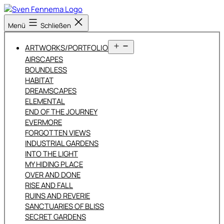
Zum
Inhalt
Sven
Menü
Schließen
springen
Fennema
Fotografie
Menü
ARTWORKS/PORTFOLIO
öffnen
AIRSCAPES
BOUNDLESS
HABITAT
DREAMSCAPES
ELEMENTAL
END OF THE JOURNEY
EVERMORE
FORGOTTEN VIEWS
INDUSTRIAL GARDENS
INTO THE LIGHT
MY HIDING PLACE
OVER AND DONE
RISE AND FALL
RUINS AND REVERIE
SANCTUARIES OF BLISS
SECRET GARDENS