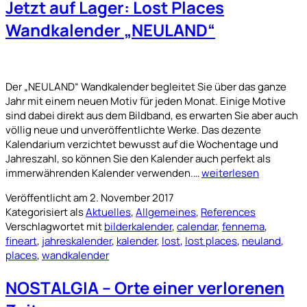
Jetzt auf Lager: Lost Places
Wandkalender „NEULAND“
Der „NEULAND“ Wandkalender begleitet Sie über das ganze
Jahr mit einem neuen Motiv für jeden Monat. Einige Motive
sind dabei direkt aus dem Bildband, es erwarten Sie aber auch
völlig neue und unveröffentlichte Werke. Das dezente
Kalendarium verzichtet bewusst auf die Wochentage und
Jahreszahl, so können Sie den Kalender auch perfekt als
Jetzt
immerwährenden Kalender verwenden.…
weiterlesen
auf
Veröffentlicht am
2. November 2017
Lager:
Kategorisiert als
Aktuelles
,
Allgemeines
,
References
Lost
Verschlagwortet mit
bilderkalender
,
calendar
,
fennema
,
Places
fineart
,
jahreskalender
,
kalender
,
lost
,
lost places
,
neuland
,
Wandkalender
places
,
wandkalender
„NEULAND“
NOSTALGIA – Orte einer verlorenen