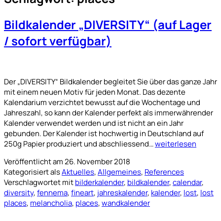
Bildkalender „DIVERSITY“ (auf Lager
/ sofort verfügbar)
Der „DIVERSITY“ Bildkalender begleitet Sie über das ganze Jahr
mit einem neuen Motiv für jeden Monat. Das dezente
Kalendarium verzichtet bewusst auf die Wochentage und
Jahreszahl, so kann der Kalender perfekt als immerwährender
Kalender verwendet werden und ist nicht an ein Jahr
gebunden. Der Kalender ist hochwertig in Deutschland auf
Bildkalender
250g Papier produziert und abschliessend…
weiterlesen
„DIVERSITY“
Veröffentlicht am
26. November 2018
(auf
Kategorisiert als
Aktuelles
,
Allgemeines
,
References
Lager
Verschlagwortet mit
bilderkalender
,
bildkalender
,
calendar
,
/
diversity
,
fennema
,
fineart
,
jahreskalender
,
kalender
,
lost
,
lost
sofort
places
,
melancholia
,
places
,
wandkalender
verfügbar)