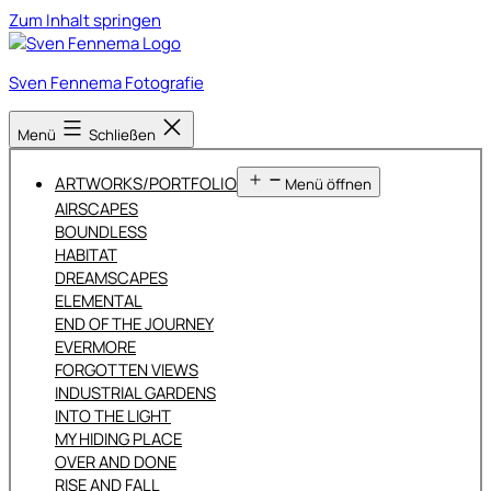
Zum Inhalt springen
Sven Fennema Fotografie
Menü
Schließen
ARTWORKS/PORTFOLIO
Menü öffnen
AIRSCAPES
BOUNDLESS
HABITAT
DREAMSCAPES
ELEMENTAL
END OF THE JOURNEY
EVERMORE
FORGOTTEN VIEWS
INDUSTRIAL GARDENS
INTO THE LIGHT
MY HIDING PLACE
OVER AND DONE
RISE AND FALL