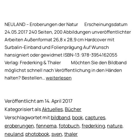
NEULAND – Eroberungen der Natur Erscheinungsdatum
24.05.2017 240 Seiten, 200 Abbildungen unveröffentlichter
Arbeiten Außenformat 26,8 x 28,9 cm Hardcover mit
Surbalin-Einband und Folienprägung Auf Wunsch
hansigniert oder gewidmet ISBN-13: 978-3954162055
Verlag: Frederking & Thaler Möchten Sie den Bildband
möglichst schnell nach Veröffentlichung in den Händen
NEULAND
halten? Bestellen…
weiterlesen
–
Eroberungen
der
Veröffentlicht am
14. April 2017
Natur,
Kategorisiert als
Aktuelles
,
Bücher
jetzt
Verschlagwortet mit
bildband
,
book
,
captures
,
erhältlich
eroberungen
,
fennema
,
fotobuch
,
frederking
,
nature
,
neuland
,
photobook
,
sven
,
thaler