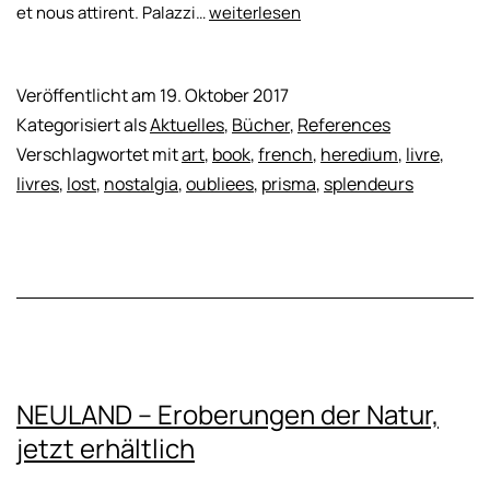
Nostalgia
et nous attirent. Palazzi…
weiterlesen
–
Splendeurs
oubliées
Veröffentlicht am
19. Oktober 2017
|
Kategorisiert als
Aktuelles
,
Bücher
,
References
HEREDIUM
Verschlagwortet mit
art
,
book
,
french
,
heredium
,
livre
,
/
livres
,
lost
,
nostalgia
,
oubliees
,
prisma
,
splendeurs
Edition
PRISMA
|
French
translation
NEULAND – Eroberungen der Natur,
jetzt erhältlich