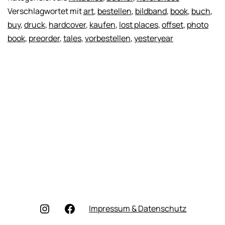
Jun
Verschlagwortet mit
art
,
bestellen
,
bildband
,
book
,
buch
,
201
buy
,
druck
,
hardcover
,
kaufen
,
lost places
,
offset
,
photo
book
,
preorder
,
tales
,
vorbestellen
,
yesteryear
Instagram
Facebook
Impressum & Datenschutz