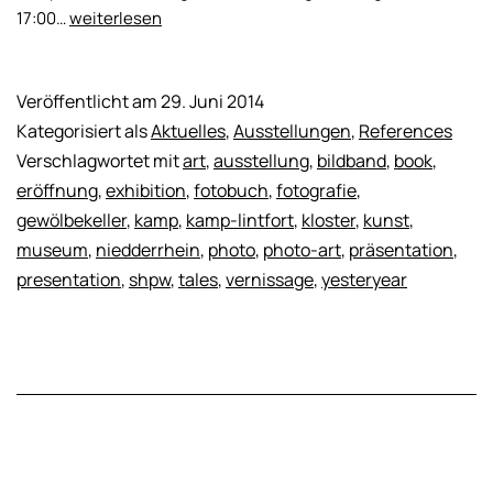
Solo
17:00…
weiterlesen
Exhibition
–
„Tales
Veröffentlicht am
29. Juni 2014
of
Kategorisiert als
Aktuelles
,
Ausstellungen
,
References
Yesteryear“
Verschlagwortet mit
art
,
ausstellung
,
bildband
,
book
,
–
eröffnung
,
exhibition
,
fotobuch
,
fotografie
,
29.06.
gewölbekeller
,
kamp
,
kamp-lintfort
,
kloster
,
kunst
,
–
museum
,
niedderrhein
,
photo
,
photo-art
,
präsentation
,
19.10.2014
presentation
,
shpw
,
tales
,
vernissage
,
yesteryear
–
Kloster
Kamp,
Kamp-
Lintfort