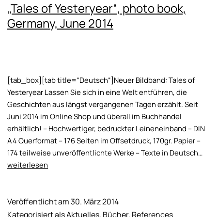
„Tales of Yesteryear“, photo book,
Germany, June 2014
[tab_box][tab title=“Deutsch“]Neuer Bildband: Tales of
Yesteryear Lassen Sie sich in eine Welt entführen, die
Geschichten aus längst vergangenen Tagen erzählt. Seit
Juni 2014 im Online Shop und überall im Buchhandel
erhältlich! – Hochwertiger, bedruckter Leineneinband – DIN
A4 Querformat – 176 Seiten im Offsetdruck, 170gr. Papier –
„Tal
174 teilweise unveröffentlichte Werke – Texte in Deutsch…
of
weiterlesen
Yest
pho
book
Veröffentlicht am
30. März 2014
Ger
Kategorisiert als
Aktuelles
,
Bücher
,
References