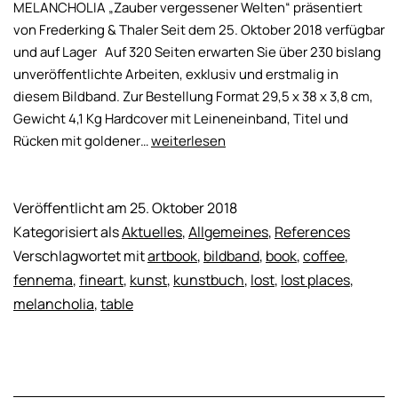
MELANCHOLIA „Zauber vergessener Welten“ präsentiert
von Frederking & Thaler Seit dem 25. Oktober 2018 verfügbar
und auf Lager Auf 320 Seiten erwarten Sie über 230 bislang
unveröffentlichte Arbeiten, exklusiv und erstmalig in
diesem Bildband. Zur Bestellung Format 29,5 x 38 x 3,8 cm,
Gewicht 4,1 Kg Hardcover mit Leineneinband, Titel und
Bildband
Rücken mit goldener…
weiterlesen
MELANCHOLIA
(auf
Lager
Veröffentlicht am
25. Oktober 2018
/
Kategorisiert als
Aktuelles
,
Allgemeines
,
References
sofort
Verschlagwortet mit
artbook
,
bildband
,
book
,
coffee
,
verfügbar)
fennema
,
fineart
,
kunst
,
kunstbuch
,
lost
,
lost places
,
melancholia
,
table