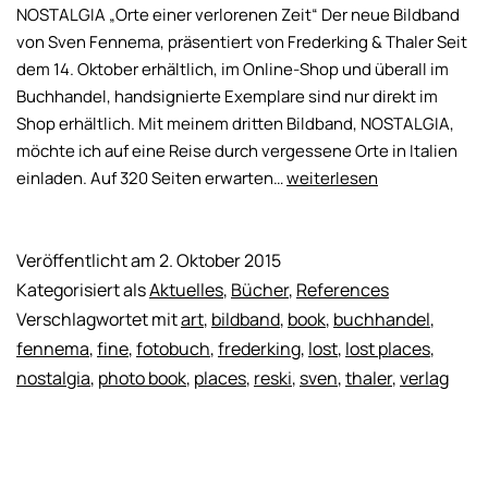
NOSTALGIA „Orte einer verlorenen Zeit“ Der neue Bildband
von Sven Fennema, präsentiert von Frederking & Thaler Seit
dem 14. Oktober erhältlich, im Online-Shop und überall im
Buchhandel, handsignierte Exemplare sind nur direkt im
Shop erhältlich. Mit meinem dritten Bildband, NOSTALGIA,
möchte ich auf eine Reise durch vergessene Orte in Italien
NOSTALGIA
einladen. Auf 320 Seiten erwarten…
weiterlesen
–
Orte
einer
Veröffentlicht am
2. Oktober 2015
verlorenen
Kategorisiert als
Aktuelles
,
Bücher
,
References
Zeit
Verschlagwortet mit
art
,
bildband
,
book
,
buchhandel
,
fennema
,
fine
,
fotobuch
,
frederking
,
lost
,
lost places
,
nostalgia
,
photo book
,
places
,
reski
,
sven
,
thaler
,
verlag