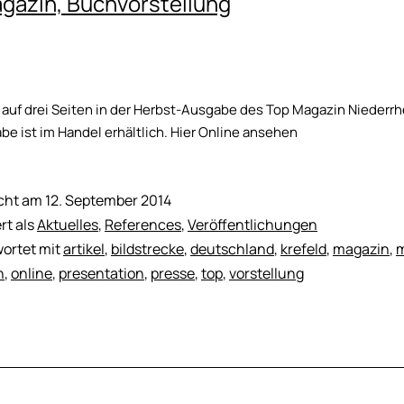
gazin, Buchvorstellung
 auf drei Seiten in der Herbst-Ausgabe des Top Magazin Niederrh
abe ist im Handel erhältlich. Hier Online ansehen
icht am
12. September 2014
rt als
Aktuelles
,
References
,
Veröffentlichungen
ortet mit
artikel
,
bildstrecke
,
deutschland
,
krefeld
,
magazin
,
n
,
online
,
presentation
,
presse
,
top
,
vorstellung