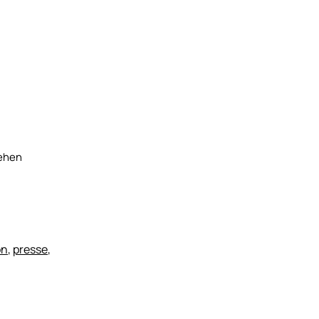
 ansehen
on
,
presse
,