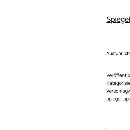
Spiegel
Ausführlic
Veröffentl
Kategorisie
Verschlagw
spiegel
,
sp