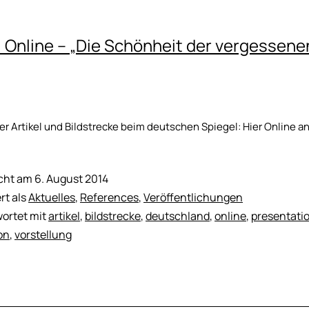
 Online – „Die Schönheit der vergessene
her Artikel und Bildstrecke beim deutschen Spiegel: Hier Onli
icht am
6. August 2014
rt als
Aktuelles
,
References
,
Veröffentlichungen
ortet mit
artikel
,
bildstrecke
,
deutschland
,
online
,
presentati
on
,
vorstellung