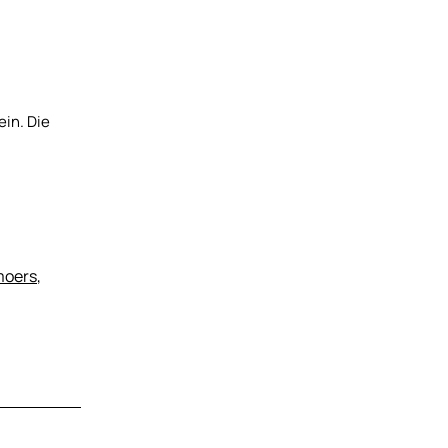
ein. Die
moers
,