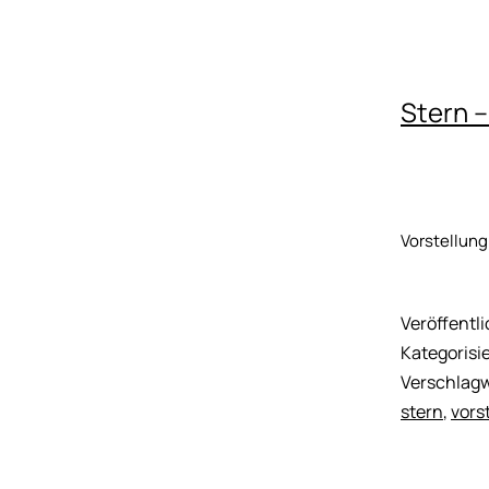
Stern –
Vorstellun
Veröffentl
Kategorisie
Verschlagw
stern
,
vors