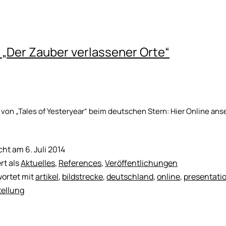
 „Der Zauber verlassener Orte“
g von „Tales of Yesteryear“ beim deutschen Stern: Hier Online
icht am
6. Juli 2014
rt als
Aktuelles
,
References
,
Veröffentlichungen
ortet mit
artikel
,
bildstrecke
,
deutschland
,
online
,
presentati
tellung