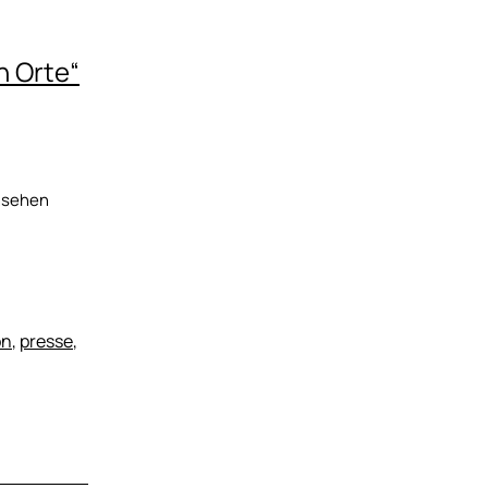
n Orte“
ne ansehen
on
,
presse
,