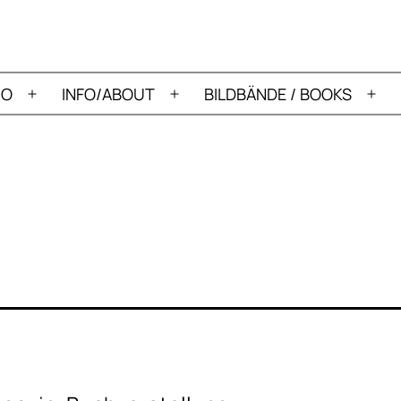
IO
INFO/ABOUT
BILDBÄNDE / BOOKS
Menü
Menü
Me
öffnen
öffnen
öff