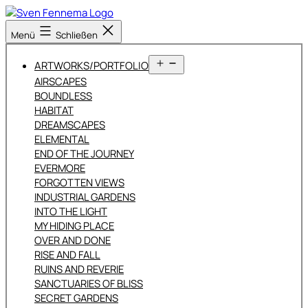
Zum
Inhalt
Sven
Menü
Schließen
springen
Fennema
Fotografie
Menü
ARTWORKS/PORTFOLIO
öffnen
AIRSCAPES
BOUNDLESS
HABITAT
DREAMSCAPES
ELEMENTAL
END OF THE JOURNEY
EVERMORE
FORGOTTEN VIEWS
INDUSTRIAL GARDENS
INTO THE LIGHT
MY HIDING PLACE
OVER AND DONE
RISE AND FALL
RUINS AND REVERIE
SANCTUARIES OF BLISS
SECRET GARDENS