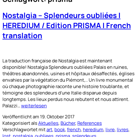
Nostalgia – Splendeurs oubliées |
HEREDIUM / Edition PRISMA | French
translation
La traduction française de Nostalgia est maintenant
disponible! Nostalgia Splendeurs oubliées Palais en ruines,
théâtres abandonnés, usines et hôpitaux désaffectés, églises
envahies par la végétation du Piémont,.. Un livre monumental
où chaque photographie raconte une histoire troublante, et
témoigne des splendeurs d’une Italie disparue depuis
longtemps. Les lieux perdus nous rebutent et nous attirent.
Nostalgia
Palazzi…
weiterlesen
–
Veröffentlicht am
19. Oktober 2017
Splendeurs
Kategorisiert als
Aktuelles
,
Bücher
,
References
oubliées
Verschlagwortet mit
art
,
book
,
french
,
heredium
,
livre
,
livres
,
|
lost
,
nostalgia
,
oubliees
,
prisma
,
splendeurs