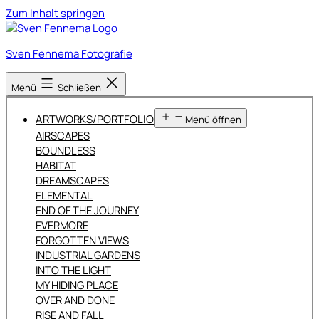
Zum Inhalt springen
Sven Fennema Fotografie
Menü
Schließen
ARTWORKS/PORTFOLIO
Menü öffnen
AIRSCAPES
BOUNDLESS
HABITAT
DREAMSCAPES
ELEMENTAL
END OF THE JOURNEY
EVERMORE
FORGOTTEN VIEWS
INDUSTRIAL GARDENS
INTO THE LIGHT
MY HIDING PLACE
OVER AND DONE
RISE AND FALL