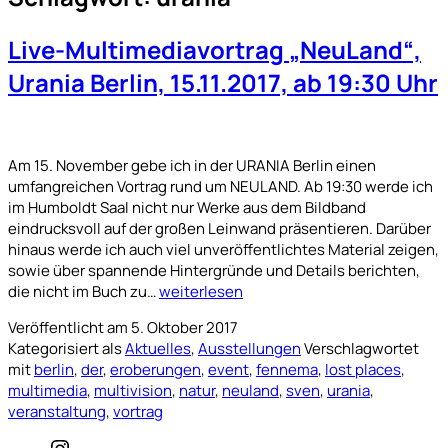
Live-Multimediavortrag „NeuLand“,
Urania Berlin, 15.11.2017, ab 19:30 Uhr
Am 15. November gebe ich in der URANIA Berlin einen
umfangreichen Vortrag rund um NEULAND. Ab 19:30 werde ich
im Humboldt Saal nicht nur Werke aus dem Bildband
eindrucksvoll auf der großen Leinwand präsentieren. Darüber
hinaus werde ich auch viel unveröffentlichtes Material zeigen,
sowie über spannende Hintergründe und Details berichten,
Live-
die nicht im Buch zu…
weiterlesen
Multimediavortrag
Veröffentlicht am
5. Oktober 2017
„NeuLand“,
Kategorisiert als
Aktuelles
,
Ausstellungen
Verschlagwortet
Urania
mit
berlin
,
der
,
eroberungen
,
event
,
fennema
,
lost places
,
Berlin,
multimedia
,
multivision
,
natur
,
neuland
,
sven
,
urania
,
15.11.2017,
veranstaltung
,
vortrag
ab
19:30
Instagram