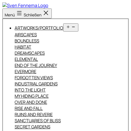
Zum
Inhalt
Sven
Menü
Schließen
springen
Fennema
Fotografie
Menü
ARTWORKS/PORTFOLIO
öffnen
AIRSCAPES
BOUNDLESS
HABITAT
DREAMSCAPES
ELEMENTAL
END OF THE JOURNEY
EVERMORE
FORGOTTEN VIEWS
INDUSTRIAL GARDENS
INTO THE LIGHT
MY HIDING PLACE
OVER AND DONE
RISE AND FALL
RUINS AND REVERIE
SANCTUARIES OF BLISS
SECRET GARDENS