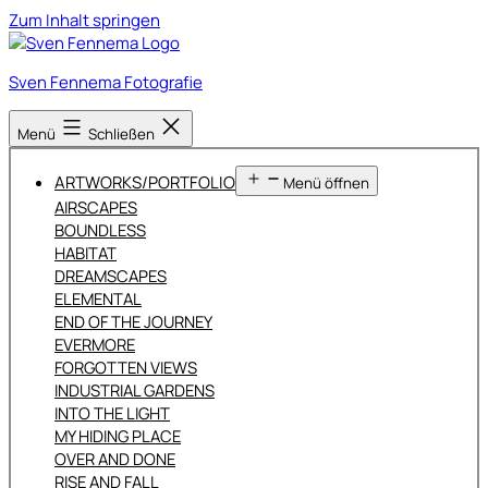
Zum Inhalt springen
Sven Fennema Fotografie
Menü
Schließen
ARTWORKS/PORTFOLIO
Menü öffnen
AIRSCAPES
BOUNDLESS
HABITAT
DREAMSCAPES
ELEMENTAL
END OF THE JOURNEY
EVERMORE
FORGOTTEN VIEWS
INDUSTRIAL GARDENS
INTO THE LIGHT
MY HIDING PLACE
OVER AND DONE
RISE AND FALL