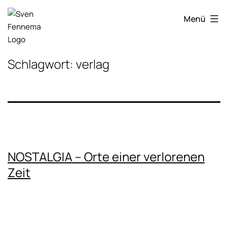
Zum
Sven
Inhalt
Menü
Fennema
springen
Fotografie
Schlagwort:
verlag
NOSTALGIA – Orte einer verlorenen
Zeit