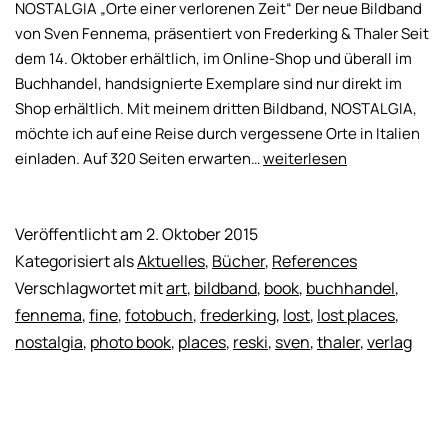
NOSTALGIA „Orte einer verlorenen Zeit“ Der neue Bildband
von Sven Fennema, präsentiert von Frederking & Thaler Seit
dem 14. Oktober erhältlich, im Online-Shop und überall im
Buchhandel, handsignierte Exemplare sind nur direkt im
Shop erhältlich. Mit meinem dritten Bildband, NOSTALGIA,
möchte ich auf eine Reise durch vergessene Orte in Italien
NOSTALGIA
einladen. Auf 320 Seiten erwarten…
weiterlesen
–
Orte
einer
Veröffentlicht am
2. Oktober 2015
verlorenen
Kategorisiert als
Aktuelles
,
Bücher
,
References
Zeit
Verschlagwortet mit
art
,
bildband
,
book
,
buchhandel
,
fennema
,
fine
,
fotobuch
,
frederking
,
lost
,
lost places
,
nostalgia
,
photo book
,
places
,
reski
,
sven
,
thaler
,
verlag